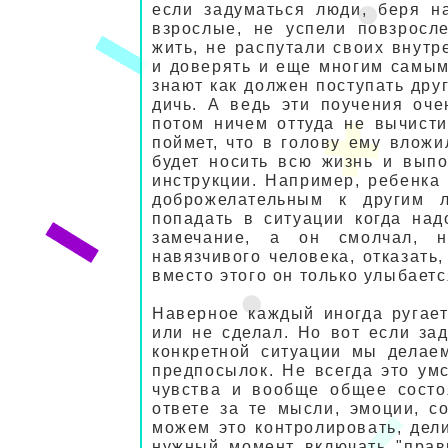
если задуматься люди, беря н
взрослые, не успели повзросл
жить, не распутали своих внутр
и доверять и еще многим самым
знают как должен поступать дру
дичь. А ведь эти поучения оче
потом ничем оттуда не вычисти
поймет, что в голову ему вложи
будет носить всю жизнь и вып
инструкции. Например, ребенка
доброжелательным к другим л
попадать в ситуации когда над
замечание, а он смолчал, н
навязчивого человека, отказать,
вместо этого он только улыбается
Наверное каждый иногда ругает
или не сделал. Но вот если за
конкретной ситуации мы делаем
предпосылок. Не всегда это ум
чувства и вообще общее состо
ответе за те мысли, эмоции, 
можем это контролировать, дел
нужный момент включать "прав